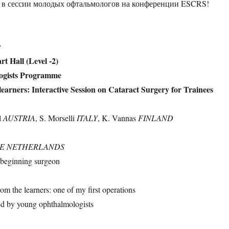
ю в сессии молодых офтальмологов на конференции ESCRS!
y
rt Hall (Level -2)
ogists Programme
earners: Interactive Session on Cataract Surgery for Trainees
l
AUSTRIA
, S. Morselli
ITALY
, K. Vannas
FINLAND
E NETHERLANDS
e beginning surgeon
 the learners: one of my first operations
ed by young ophthalmologists