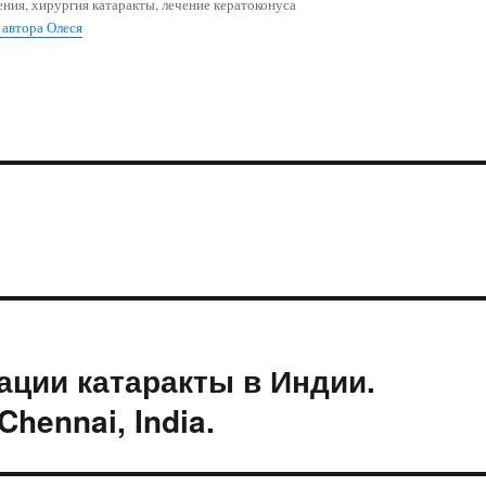
ения, хирургия катаракты, лечение кератоконуса
 автора Олеся
ции катаракты в Индии.
Chennai, India.