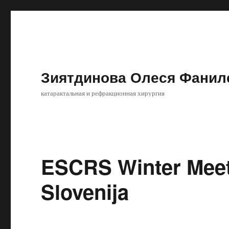
Зиятдинова Олеся Фанил
катарактальная и рефракционная хирургия
ESCRS Winter Meeti
Slovenija