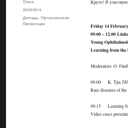
Автор
Олеся
Круто! Я участву
Опубликовано
09/02/2014
Рубрики
Доклады
,
Офтальмология
,
Презентации
Friday 14 Februar
09.00 – 12.00
Linha
Young Ophthalmol
Learning from the l
Moderators: O. Find
09.00 K. Tjia
TH
Rare disasters of th
09.15 Learning from
Video cases present