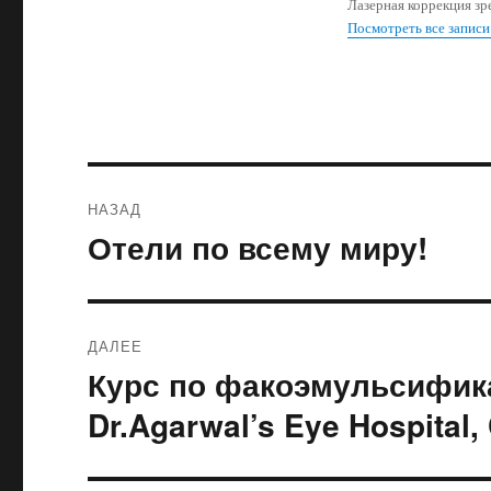
Лазерная коррекция зр
Посмотреть все записи
Навигация
НАЗАД
по
Отели по всему миру!
Предыдущая
запись:
записям
ДАЛЕЕ
Курс по факоэмульсифика
Следующая
запись:
Dr.Agarwal’s Eye Hospital, 