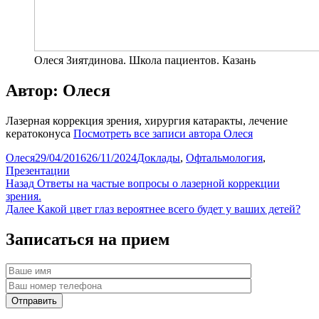
Олеся Зиятдинова. Школа пациентов. Казань
Автор:
Олеся
Лазерная коррекция зрения, хирургия катаракты, лечение
кератоконуса
Посмотреть все записи автора Олеся
Автор
Опубликовано
Рубрики
Олеся
29/04/2016
26/11/2024
Доклады
,
Офтальмология
,
Презентации
Навигация
Предыдущая
Назад
Ответы на частые вопросы о лазерной коррекции
запись:
зрения.
по
Следующая
Далее
Какой цвет глаз вероятнее всего будет у ваших детей?
записям
запись:
Записаться на прием