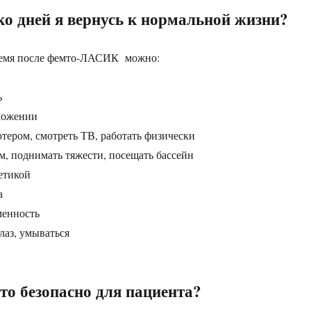
ко дней я вернусь к нормальной жизни?
время после фемто-ЛАСИК можно:
ь
ложении
ютером, смотреть ТВ, работать физически
м, поднимать тяжести, посещать бассейн
етикой
а
менность
лаз, умываться
то безопасно для пациента?