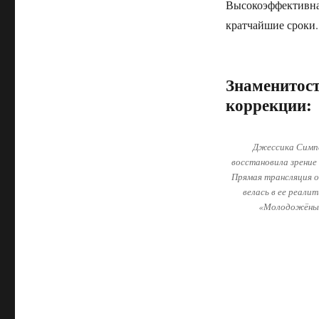
Высокоэффективная
кратчайшие сроки.
Знаменитос
коррекции:
Джессика Симп
восстановила зрение 
Прямая трансляция 
велась в ее реали
«Молодожёны