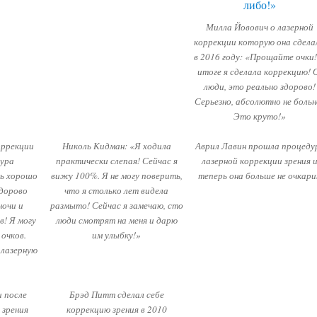
Милла Йовович о лазерной
коррекции которую она сдела
в 2016 году: «Прощайте очки!
итоге я сделала коррекцию! 
люди, это реально здорово!
Серьезно, абсолютно не больн
Это круто!»
оррекции
Николь Кидман: «Я ходила
Аврил Лавин прошла процеду
дура
практически слепая! Сейчас я
лазерной коррекции зрения 
нь хорошо
вижу 100%. Я не могу поверить,
теперь она больше не очкари
здорово
что я столько лет видела
ночи и
размыто! Сейчас я замечаю, сто
в! Я могу
люди смотрят на меня и дарю
очков.
им улыбку!»
лазерную
и после
Брэд Питт сделал себе
 зрения
коррекцию зрения в 2010