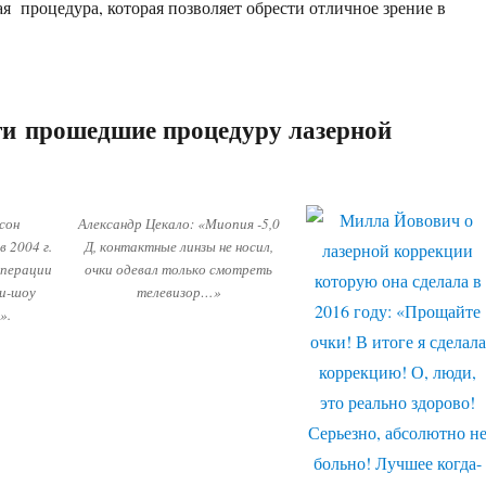
 процедура, которая позволяет обрести отличное зрение в
ти прошедшие процедуру лазерной
сон
Александр Цекало: «Миопия -5,0
в 2004 г.
Д, контактные линзы не носил,
операции
очки одевал только смотреть
ти-шоу
телевизор…»
».