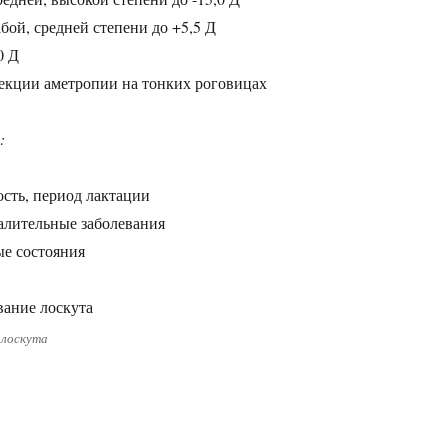
бой, средней степени до +5,5 Д
0 Д
екции аметропии на тонких роговицах
:
сть, период лактации
алительные заболевания
е состояния
 лоскута