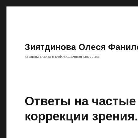
Зиятдинова Олеся Фанил
катарактальная и рефракционная хирургия
Ответы на частые
коррекции зрения