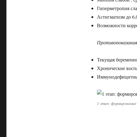
Гиперметропия сла
Астигматизм до 6,
Возможности корр
Противопоказания
Текущая беременно
Хронические восп
Иммунодефицитны
1 этап: формирование