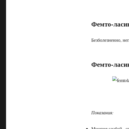
Фемто-ласик
Безболезненно, не
Фемто-ласик
Показания:
Миопия слабой , ср