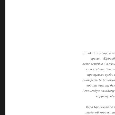
Синди Кроуфорд о к
зрения: «Проце
безболезненна и я оче
вижу сейчас. Это 
проснуться среди 
смотреть ТВ без очко
водить машину без 
Рекомендую каждому 
коррекцию!»
Вера Брежнева до 
лазерной коррекции