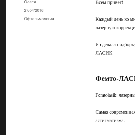
Автор
Олеся
Всем привет!
Опубликовано
27/04/2016
Рубрики
Офтальмология
Каждый день ко мн
лазерную коррекци
Я сделала подборк
ЛАСИК.
Фемто-ЛАСИ
Femtolasik: лазер
Самая современная
астигматизма.