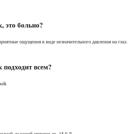
, это больно?
приятные ощущения в виде незначительного давления на глаз.
 подходит всем?
едней, высокой степени до -15,0 Д